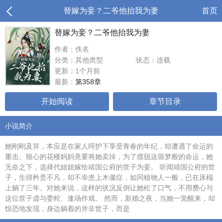
替嫁为妾？二爷他抬我为妻
首页
替嫁为妾？二爷他抬我为妻
作者：佚名
分类：其他类型
状态：连载
更新：1个月前
最新：
第358章
开始阅读
章节目录
小说简介
她刚刚及笄，本应是在家人呵护下享受青春的年纪，却遭遇了命运的
重击。狠心的花楼妈妈竟要将她卖掉，为了摆脱这噩梦般的命运，她
无奈之下，选择代姐姐嫁给靖国公府的世子为妾。 听闻靖国公府的世
子，生得矜贵不凡，却不幸患上木僵症，如同植物人一般，已在床榻
上躺了三年。对她来说，这样的状况反倒让她松了口气，不用费心与
这位世子虚与委蛇、逢场作戏。 然而，新婚之夜，当她一觉醒来，却
惊恐地发现，身边躺着的并非世子，而是