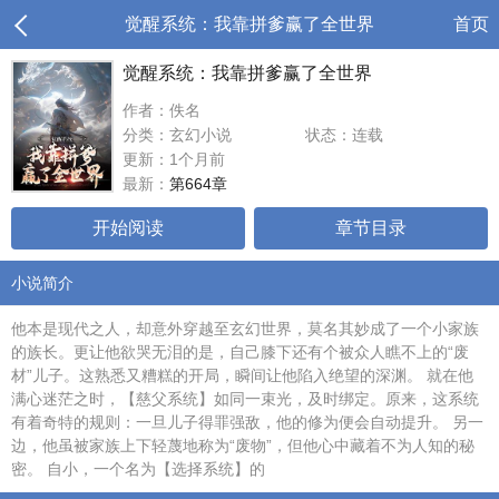
觉醒系统：我靠拼爹赢了全世界
首页
觉醒系统：我靠拼爹赢了全世界
作者：佚名
分类：玄幻小说
状态：连载
更新：1个月前
最新：
第664章
开始阅读
章节目录
小说简介
他本是现代之人，却意外穿越至玄幻世界，莫名其妙成了一个小家族
的族长。更让他欲哭无泪的是，自己膝下还有个被众人瞧不上的“废
材”儿子。这熟悉又糟糕的开局，瞬间让他陷入绝望的深渊。 就在他
满心迷茫之时，【慈父系统】如同一束光，及时绑定。原来，这系统
有着奇特的规则：一旦儿子得罪强敌，他的修为便会自动提升。 另一
边，他虽被家族上下轻蔑地称为“废物”，但他心中藏着不为人知的秘
密。 自小，一个名为【选择系统】的