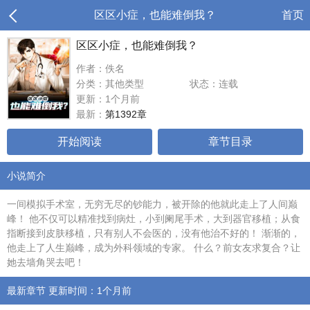
区区小症，也能难倒我？
首页
区区小症，也能难倒我？
作者：佚名
分类：其他类型
状态：连载
更新：1个月前
最新：
第1392章
开始阅读
章节目录
小说简介
一间模拟手术室，无穷无尽的钞能力，被开除的他就此走上了人间巅
峰！ 他不仅可以精准找到病灶，小到阑尾手术，大到器官移植；从食
指断接到皮肤移植，只有别人不会医的，没有他治不好的！ 渐渐的，
他走上了人生巅峰，成为外科领域的专家。 什么？前女友求复合？让
她去墙角哭去吧！
最新章节 更新时间：1个月前