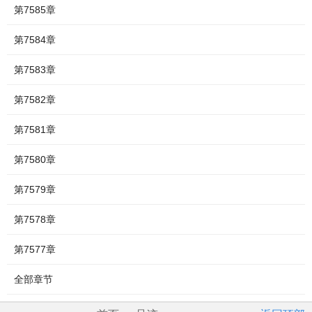
第7585章
第7584章
第7583章
第7582章
第7581章
第7580章
第7579章
第7578章
第7577章
全部章节