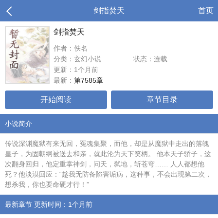
剑指焚天
首页
剑指焚天
作者：佚名
分类：玄幻小说
状态：连载
更新：1个月前
最新：
第7585章
开始阅读
章节目录
小说简介
传说深渊魔狱有来无回，冤魂集聚，而他，却是从魔狱中走出的落魄
皇子，为固朝纲被送去和亲，就此沦为天下笑柄。 他本天子骄子，这
次翻身回归，他定重掌神剑，问天，弑地，斩苍穹…… 人人都想他
死？他淡漠回应：“趁我无防备陷害诟病，这种事，不会出现第二次，
想杀我，你也要命硬才行！”
最新章节 更新时间：1个月前