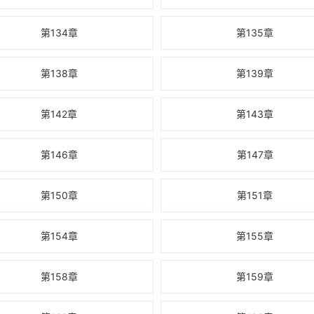
第134章
第135章
第138章
第139章
第142章
第143章
第146章
第147章
第150章
第151章
第154章
第155章
第158章
第159章