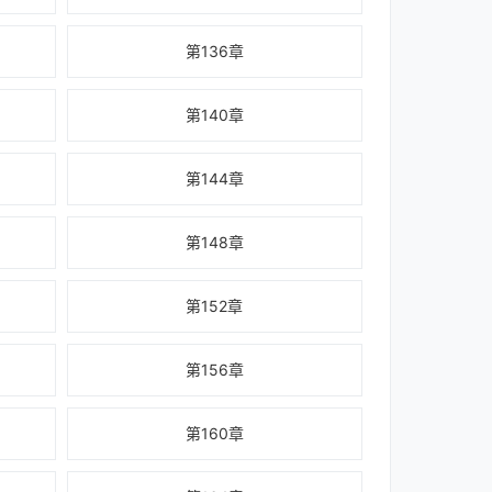
第136章
第140章
第144章
第148章
第152章
第156章
第160章