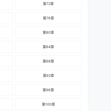
第72章
第76章
第80章
第84章
第88章
第92章
第96章
第100章