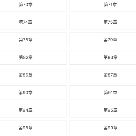
第70章
第71章
第74章
第75章
第78章
第79章
第82章
第83章
第86章
第87章
第90章
第91章
第94章
第95章
第98章
第99章