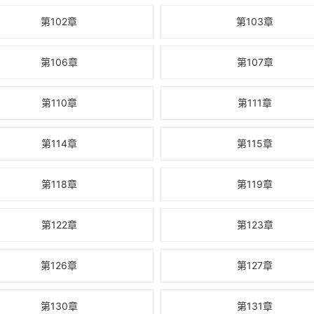
第102章
第103章
第106章
第107章
第110章
第111章
第114章
第115章
第118章
第119章
第122章
第123章
第126章
第127章
第130章
第131章