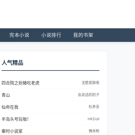
完本小说
小说排行
我的书架
人气精品
四合院之扮猪吃老虎
戈壁孤狼夜
青山
会说话的肘子
仙命在我
杜养吾
半岛头号玩咖！
HKDoll
秦时小说家
偶米粉