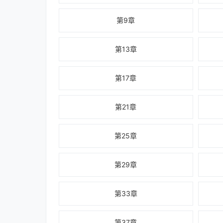
第9章
第13章
第17章
第21章
第25章
第29章
第33章
第37章