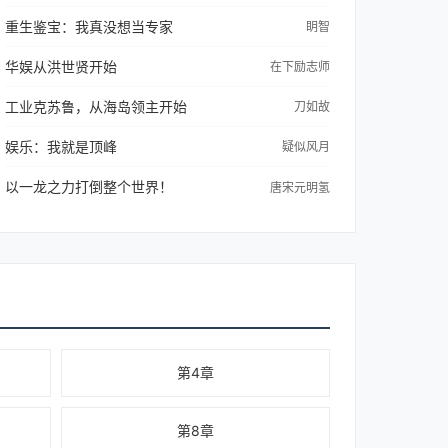
重生鉴宝：我真没想当专家
眀智
华娱从洪世贤开始
在下励志师
工业克苏鲁，从海岛领主开始
刀如故
娱乐：我就是顶峰
疑似风月
以一龙之力打倒整个世界！
唐宋元明氢
第4章
第8章