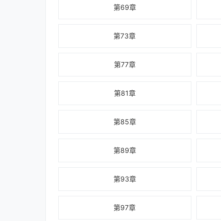
第69章
第73章
第77章
第81章
第85章
第89章
第93章
第97章