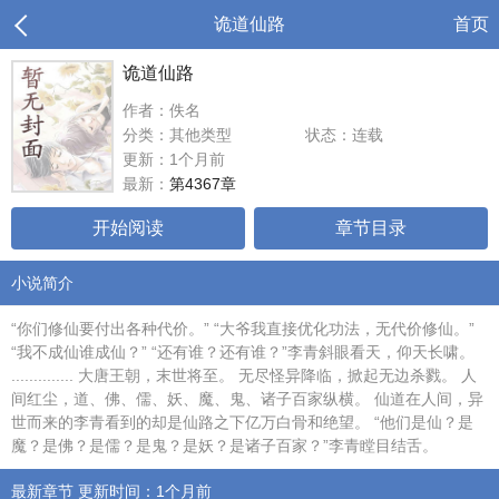
诡道仙路
首页
诡道仙路
作者：佚名
分类：其他类型
状态：连载
更新：1个月前
最新：
第4367章
开始阅读
章节目录
小说简介
“你们修仙要付出各种代价。” “大爷我直接优化功法，无代价修仙。”
“我不成仙谁成仙？” “还有谁？还有谁？”李青斜眼看天，仰天长啸。
.............. 大唐王朝，末世将至。 无尽怪异降临，掀起无边杀戮。 人
间红尘，道、佛、儒、妖、魔、鬼、诸子百家纵横。 仙道在人间，异
世而来的李青看到的却是仙路之下亿万白骨和绝望。 “他们是仙？是
魔？是佛？是儒？是鬼？是妖？是诸子百家？”李青瞠目结舌。
最新章节 更新时间：1个月前