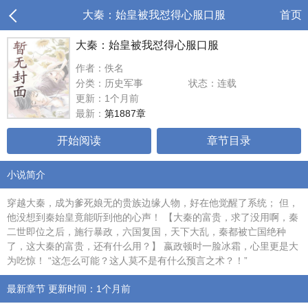
大秦：始皇被我怼得心服口服
首页
大秦：始皇被我怼得心服口服
作者：佚名
分类：历史军事
状态：连载
更新：1个月前
最新：
第1887章
开始阅读
章节目录
小说简介
穿越大秦，成为爹死娘无的贵族边缘人物，好在他觉醒了系统； 但，
他没想到秦始皇竟能听到他的心声！ 【大秦的富贵，求了没用啊，秦
二世即位之后，施行暴政，六国复国，天下大乱，秦都被亡国绝种
了，这大秦的富贵，还有什么用？】 嬴政顿时一脸冰霜，心里更是大
为吃惊！ “这怎么可能？这人莫不是有什么预言之术？！”
最新章节 更新时间：1个月前