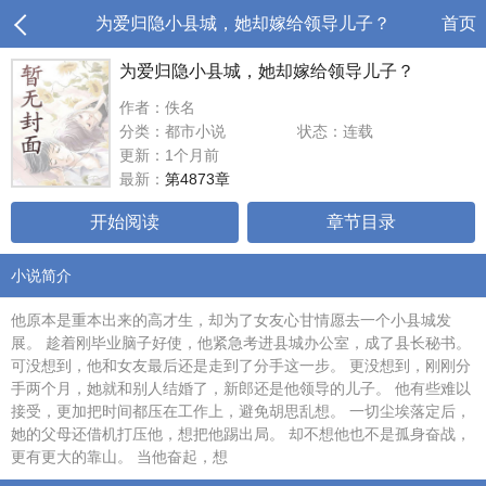
为爱归隐小县城，她却嫁给领导儿子？
首页
为爱归隐小县城，她却嫁给领导儿子？
作者：佚名
分类：都市小说
状态：连载
更新：1个月前
最新：
第4873章
开始阅读
章节目录
小说简介
他原本是重本出来的高才生，却为了女友心甘情愿去一个小县城发
展。 趁着刚毕业脑子好使，他紧急考进县城办公室，成了县长秘书。
可没想到，他和女友最后还是走到了分手这一步。 更没想到，刚刚分
手两个月，她就和别人结婚了，新郎还是他领导的儿子。 他有些难以
接受，更加把时间都压在工作上，避免胡思乱想。 一切尘埃落定后，
她的父母还借机打压他，想把他踢出局。 却不想他也不是孤身奋战，
更有更大的靠山。 当他奋起，想