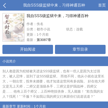
我自SSS级监狱中来，习得神通百种
首页
我自SSS级监狱中来，习得神通百种
作者：佚名
分类：都市小说
状态：连载
更新：1个月前
最新：
第3087章
开始阅读
章节目录
小说简介
别人都是因为犯错被关进这SSS级监狱，也有一些人是因为太过强
大，被人忌惮，送到了这SSS级监狱。 而他不同，他从小就在这里长
大，一朝出世，投奔未婚妻，他才知道这世间有多凶险。 好在他大师
父是无上天师，二师父是顶级杀手，三师父是护国战神，四师父
是…… 他有上百个师父，上百种绝技傍身，无人能敌！ “欺负我的女
人？找死！” “不服？不如我让我的师父们来跟你们说道说道？”
最新章节 更新时间：1个月前