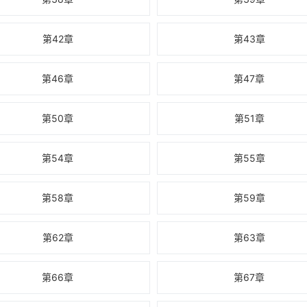
第42章
第43章
第46章
第47章
第50章
第51章
第54章
第55章
第58章
第59章
第62章
第63章
第66章
第67章