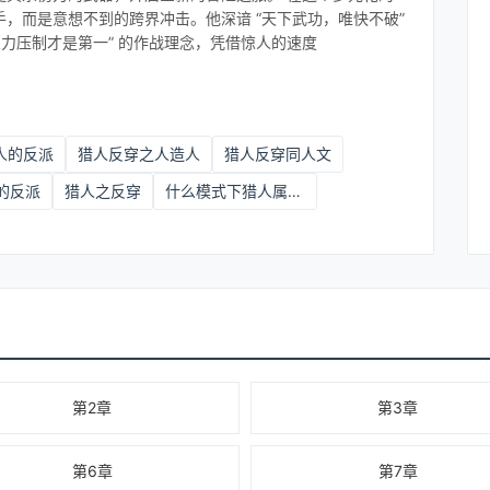
，而是意想不到的跨界冲击。他深谙 “天下武功，唯快不破”
力压制才是第一” 的作战理念，凭借惊人的速度
人的反派
猎人反穿之人造人
猎人反穿同人文
的反派
猎人之反穿
什么模式下猎人属于反派角色
第2章
第3章
第6章
第7章