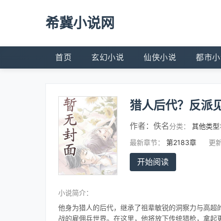
希冀小说网
首页
玄幻小说
仙侠小说
都市小
猎人后代？反派
作者：
佚名
分类：
其他类型
最新章节：
第2183章
更
开始阅读
小说简介：
他身为猎人的后代，继承了祖辈敏锐的洞察力与高超
战的雇佣兵世界。在这里，他将放下传统猎枪，拿起