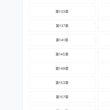
第133章
第137章
第141章
第145章
第149章
第153章
第157章