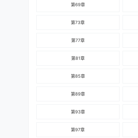
第69章
第73章
第77章
第81章
第85章
第89章
第93章
第97章