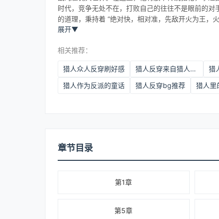
时代，竞争无处不在，打败自己的往往不是眼前的对手
的道理，秉持着 “绝对快，相对准，先敌开火为王，火
展开
▼
相关推荐：
猎人众人反穿刷好感
猎人反穿来自猎人的你
猎
猎人作为反派的童话
猎人反穿bg推荐
猎人里
章节目录
第1章
第5章