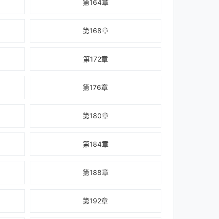
第164章
第168章
第172章
第176章
第180章
第184章
第188章
第192章