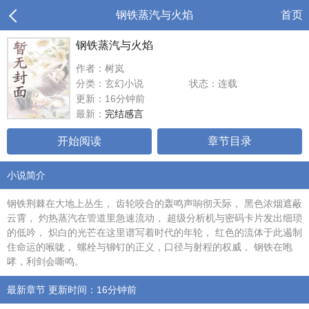
钢铁蒸汽与火焰
首页
钢铁蒸汽与火焰
作者：树岚
分类：玄幻小说
状态：连载
更新：16分钟前
最新：
完结感言
开始阅读
章节目录
小说简介
钢铁荆棘在大地上丛生， 齿轮咬合的轰鸣声响彻天际， 黑色浓烟遮蔽
云霄， 灼热蒸汽在管道里急速流动， 超级分析机与密码卡片发出细琐
的低吟， 炽白的光芒在这里谱写着时代的年轮， 红色的流体于此遏制
住命运的喉咙， 螺栓与铆钉的正义，口径与射程的权威， 钢铁在咆
哮，利剑会嘶鸣。
最新章节 更新时间：16分钟前