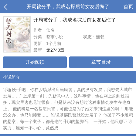
开局被分手，我成名探后前女友后悔了
首页
开局被分手，我成名探后前女友后悔了
作者：佚名
分类：都市小说
状态：连载
更新：1个月前
最新：
第2740章
开始阅读
章节目录
小说简介
“我们分手吧，你在乡镇派出所当民警，真的没有发展，我想去大城市
发展……” 上岸第一剑，先斩意中人，这种事情，他在网上刷到过很
多，现实里边也见过很多，但是从来没有想过这种事情会发生在他身
上。 他的确是一名基层民警，可他也是为了她才来到这里的啊！ 那能
怎么办，他只能接受…… 谁说基层民警就没发展了？ 他破了不少堆积
的悬案，每一个案子，都是他的升职的垫脚石。 一开始，他只想证明
实力，谁知一不小心，竟然成