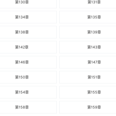
第130章
第131章
第134章
第135章
第138章
第139章
第142章
第143章
第146章
第147章
第150章
第151章
第154章
第155章
第158章
第159章