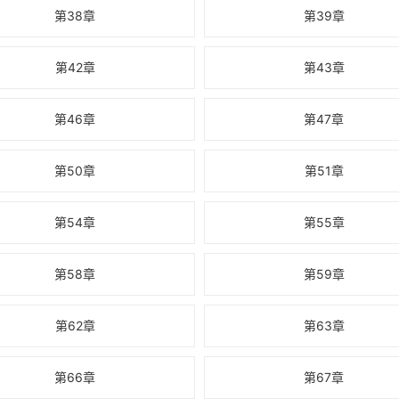
第38章
第39章
第42章
第43章
第46章
第47章
第50章
第51章
第54章
第55章
第58章
第59章
第62章
第63章
第66章
第67章