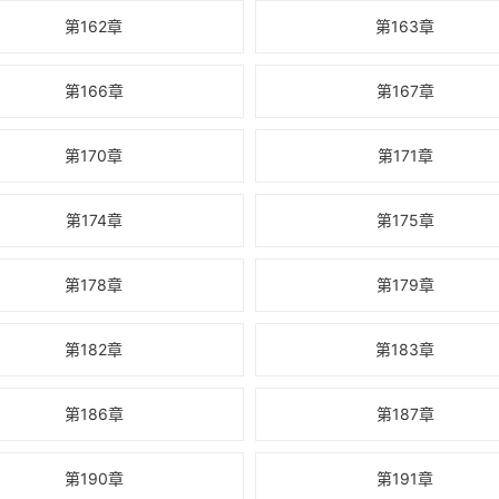
第162章
第163章
第166章
第167章
第170章
第171章
第174章
第175章
第178章
第179章
第182章
第183章
第186章
第187章
第190章
第191章