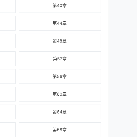
第40章
第44章
第48章
第52章
第56章
第60章
第64章
第68章