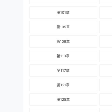
第101章
第105章
第109章
第113章
第117章
第121章
第125章