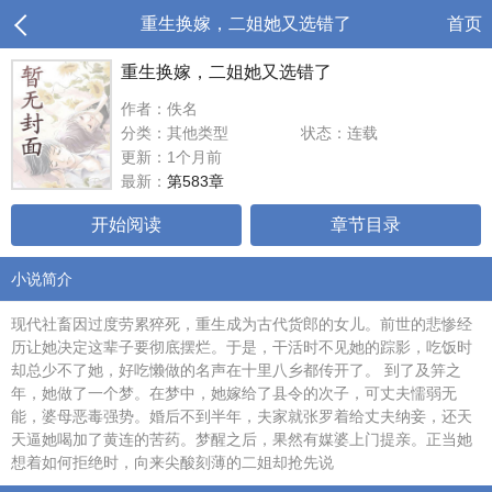
重生换嫁，二姐她又选错了
首页
重生换嫁，二姐她又选错了
作者：佚名
分类：其他类型
状态：连载
更新：1个月前
最新：
第583章
开始阅读
章节目录
小说简介
现代社畜因过度劳累猝死，重生成为古代货郎的女儿。前世的悲惨经
历让她决定这辈子要彻底摆烂。于是，干活时不见她的踪影，吃饭时
却总少不了她，好吃懒做的名声在十里八乡都传开了。 到了及笄之
年，她做了一个梦。在梦中，她嫁给了县令的次子，可丈夫懦弱无
能，婆母恶毒强势。婚后不到半年，夫家就张罗着给丈夫纳妾，还天
天逼她喝加了黄连的苦药。梦醒之后，果然有媒婆上门提亲。正当她
想着如何拒绝时，向来尖酸刻薄的二姐却抢先说