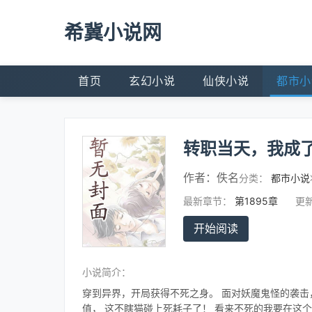
希冀小说网
首页
玄幻小说
仙侠小说
都市小
转职当天，我成
作者：
佚名
分类：
都市小说
最新章节：
第1895章
更
开始阅读
小说简介：
穿到异界，开局获得不死之身。 面对妖魔鬼怪的袭击
值， 这不瞎猫碰上死耗子了！ 看来不死的我要在这