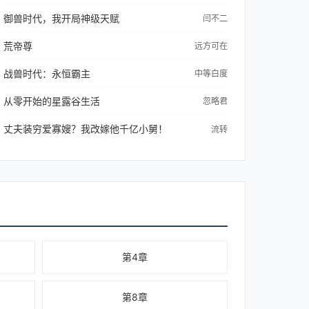
御兽时代，我开局神级天赋
闫不二
荒帝尊
远方可在
战兽时代：永恒霸主
中等白度
从零开始的星露谷生活
忽略君
丈夫装穷爱寡嫂？我改嫁他千亿小舅！
流转
第4章
第8章