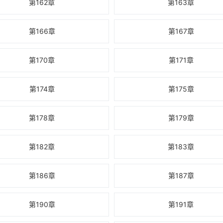
第162章
第163章
第166章
第167章
第170章
第171章
第174章
第175章
第178章
第179章
第182章
第183章
第186章
第187章
第190章
第191章