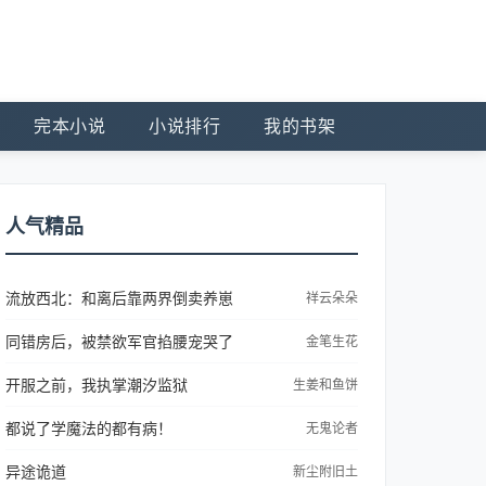
完本小说
小说排行
我的书架
人气精品
流放西北：和离后靠两界倒卖养崽
祥云朵朵
同错房后，被禁欲军官掐腰宠哭了
金笔生花
开服之前，我执掌潮汐监狱
生姜和鱼饼
都说了学魔法的都有病！
无鬼论者
异途诡道
新尘附旧土