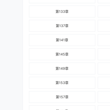
第133章
第137章
第141章
第145章
第149章
第153章
第157章