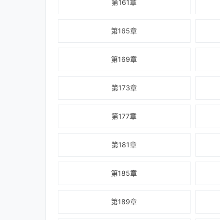
第161章
第165章
第169章
第173章
第177章
第181章
第185章
第189章