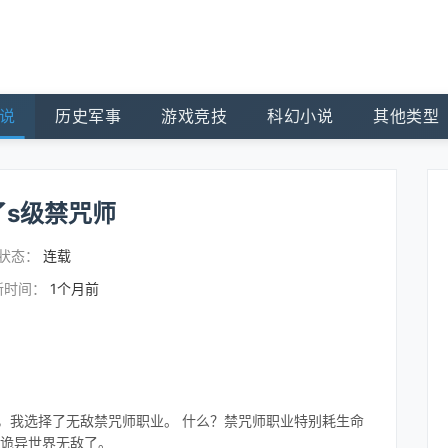
说
历史军事
游戏竞技
科幻小说
其他类型
了s级禁咒师
状态：
连载
新时间：
1个月前
，我选择了无敌禁咒师职业。 什么？禁咒师职业特别耗生命
个诡异世界无敌了。