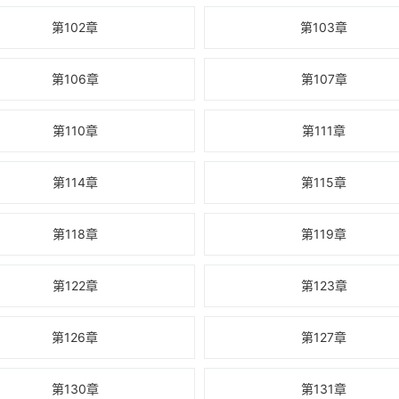
第102章
第103章
第106章
第107章
第110章
第111章
第114章
第115章
第118章
第119章
第122章
第123章
第126章
第127章
第130章
第131章