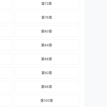
第72章
第76章
第80章
第84章
第88章
第92章
第96章
第100章