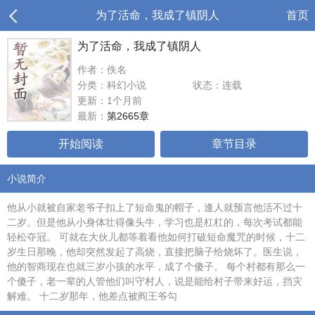
为了活命，我成了镇阴人
首页
为了活命，我成了镇阴人
作者：佚名
分类：科幻小说
状态：连载
更新：1个月前
最新：
第2665章
开始阅读
章节目录
小说简介
他从小就被自家老爷子扣上了短命鬼的帽子，逢人就预言他活不过十
二岁。但是他从小身体壮得像头牛，学习也是杠杠的，每次考试都能
轻松夺冠。 可就在大伙儿都等着看他如何打破短命魔咒的时候，十二
岁生日那晚，他却突然发起了高烧，直接把脑子给烧坏了。医生说，
他的智商现在也就三岁小孩的水平，成了个傻子。 每个村都有那么一
个傻子，老一辈的人管他们叫守村人，说是能给村子带来好运，挡灾
解难。 十二岁那年，他差点被阎王爷勾