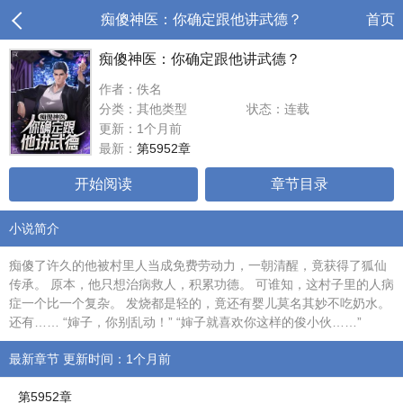
痴傻神医：你确定跟他讲武德？
首页
痴傻神医：你确定跟他讲武德？
作者：佚名
分类：其他类型
状态：连载
更新：1个月前
最新：
第5952章
开始阅读
章节目录
小说简介
痴傻了许久的他被村里人当成免费劳动力，一朝清醒，竟获得了狐仙
传承。 原本，他只想治病救人，积累功德。 可谁知，这村子里的人病
症一个比一个复杂。 发烧都是轻的，竟还有婴儿莫名其妙不吃奶水。
还有…… “婶子，你别乱动！” “婶子就喜欢你这样的俊小伙……”
最新章节 更新时间：1个月前
第5952章