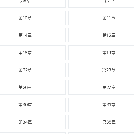
第6章
第7章
第10章
第11章
第14章
第15章
第18章
第19章
第22章
第23章
第26章
第27章
第30章
第31章
第34章
第35章