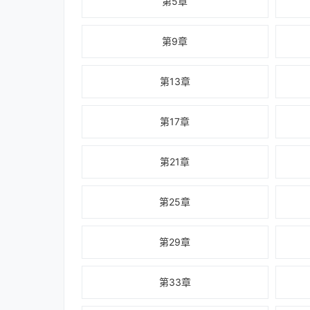
第5章
第9章
第13章
第17章
第21章
第25章
第29章
第33章