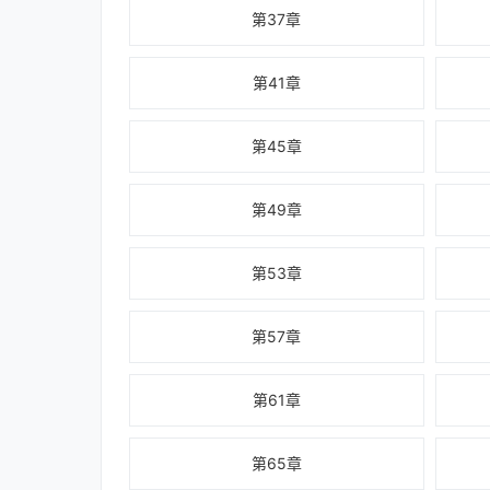
第37章
第41章
第45章
第49章
第53章
第57章
第61章
第65章