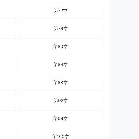
第72章
第76章
第80章
第84章
第88章
第92章
第96章
第100章