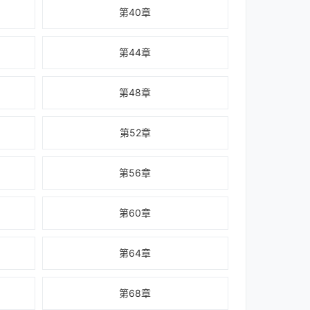
第40章
第44章
第48章
第52章
第56章
第60章
第64章
第68章