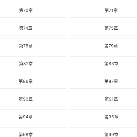
第70章
第71章
第74章
第75章
第78章
第79章
第82章
第83章
第86章
第87章
第90章
第91章
第94章
第95章
第98章
第99章