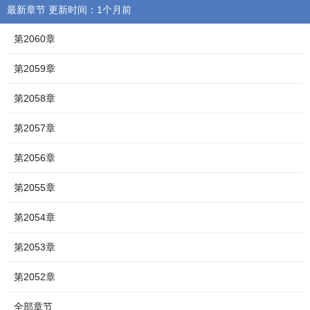
最新章节 更新时间：1个月前
第2060章
第2059章
第2058章
第2057章
第2056章
第2055章
第2054章
第2053章
第2052章
全部章节