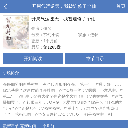
开局气运逆天，我被迫修了个仙
首页
开局气运逆天，我被迫修了个仙
作者：佚名
分类：玄幻小说
状态：连载
更新：1个月前
最新：
第1263章
开始阅读
章节目录
小说简介
在修仙界的新手村里，有个传奇般的存在。 第一年，\"嘿，哥们儿，
你筑基啦？这速度简直开挂啊！\"他淡然一笑：\"嘿嘿，小意思啦。\"
第二年，\"哇塞，金丹大佬？你这是坐火箭了吧！\"他摆摆手：\"运气
爆棚罢了。\" 转眼三年，\"OMG！元婴大佬现身？你是吃了什么助力
包吗？\"他还是那句：\"侥幸侥幸。\" 第十年，\"纳尼？你直接成仙
了？！求秘籍啊！\"他依旧风轻云淡：\"哎呀，都是侥幸啦，别
最新章节 更新时间：1个月前