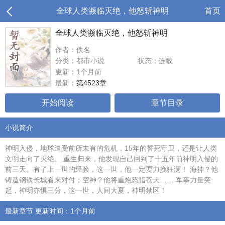
全球人类濒临灭绝，他怒斩神明
首页
全球人类濒临灭绝，他怒斩神明
作者：佚名
分类：都市小说
状态：连载
更新：1个月前
最新：
第4523章
开始阅读
章节目录
小说简介
神明入侵，地球遭受前所未有的危机，15年的誓死守卫，还是让人类
文明走向了灭绝。 重生归来，他发现自己回到了十五年前神明入侵的
前三天。有了上一世的经验，这一世，他一定要力挽狂澜！ 海神？他
铸造钢铁长城看来对付；空神？他将重炮怒指苍天…… 军事力量突
起，神明亦惧三分，这一世，人间大夏，神明禁区！
最新章节 更新时间：1个月前