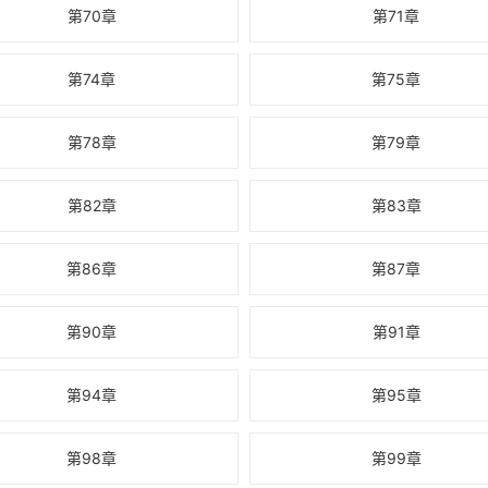
第70章
第71章
第74章
第75章
第78章
第79章
第82章
第83章
第86章
第87章
第90章
第91章
第94章
第95章
第98章
第99章