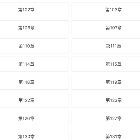
第102章
第103章
第106章
第107章
第110章
第111章
第114章
第115章
第118章
第119章
第122章
第123章
第126章
第127章
第130章
第131章