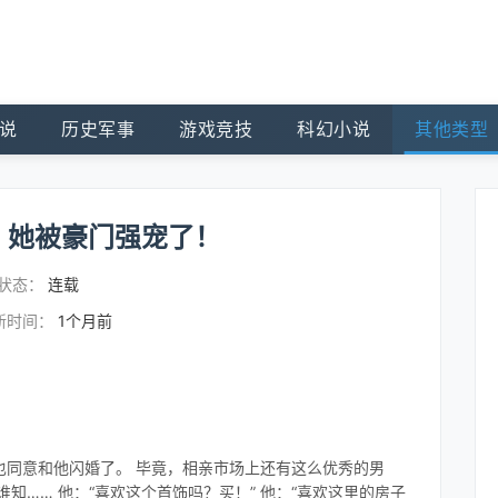
说
历史军事
游戏竞技
科幻小说
其他类型
，她被豪门强宠了！
状态：
连载
新时间：
1个月前
也同意和他闪婚了。 毕竟，相亲市场上还有这么优秀的男
知…… 他：“喜欢这个首饰吗？买！” 他：“喜欢这里的房子