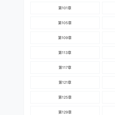
第101章
第105章
第109章
第113章
第117章
第121章
第125章
第129章