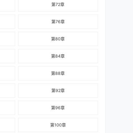
第72章
第76章
第80章
第84章
第88章
第92章
第96章
第100章