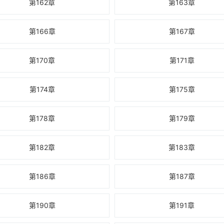
第162章
第163章
第166章
第167章
第170章
第171章
第174章
第175章
第178章
第179章
第182章
第183章
第186章
第187章
第190章
第191章