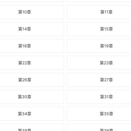
第10章
第11章
第14章
第15章
第18章
第19章
第22章
第23章
第26章
第27章
第30章
第31章
第34章
第35章
第38章
第39章