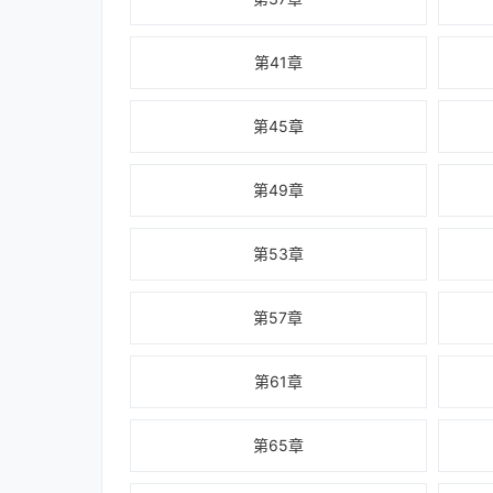
第41章
第45章
第49章
第53章
第57章
第61章
第65章