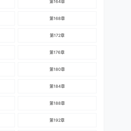
第164章
第168章
第172章
第176章
第180章
第184章
第188章
第192章