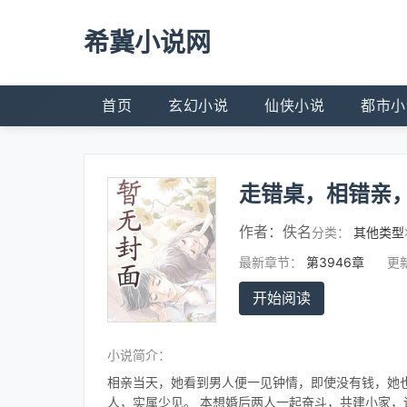
希冀小说网
首页
玄幻小说
仙侠小说
都市小
走错桌，相错亲
作者：
佚名
分类：
其他类型
最新章节：
第3946章
更
开始阅读
小说简介：
相亲当天，她看到男人便一见钟情，即使没有钱，她
人，实属少见。 本想婚后两人一起奋斗，共建小家，谁