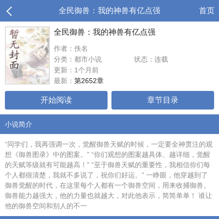
全民御兽：我的神兽有亿点强
首页
全民御兽：我的神兽有亿点强
作者：佚名
分类：都市小说
状态：连载
更新：1个月前
最新：
第2652章
开始阅读
章节目录
小说简介
“同学们，我再强调一次，觉醒御兽天赋的时候，一定要全神贯注的观
想《御兽图录》中的图案。” “你们观想的图案越具体、越详细，觉醒
的天赋等级就有可能越高！” “至于御兽天赋的重要性，我相信你们每
个人都很清楚，我就不多说了，祝你们好运。” 一睁眼，他穿越到了
御兽觉醒的时代，在这里每个人都有一个御兽空间，用来收捕御兽。
御兽能力越强大，他的力量也就越大，对此他表示，简简单单！ 谁让
他的御兽空间和别人的不一