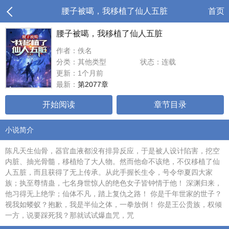
腰子被噶，我移植了仙人五脏
首页
腰子被噶，我移植了仙人五脏
作者：佚名
分类：其他类型
状态：连载
更新：1个月前
最新：
第2077章
开始阅读
章节目录
小说简介
陈凡天生仙骨，器官血液都没有排异反应，于是被人设计陷害，挖空
内脏、抽光骨髓，移植给了大人物。然而他命不该绝，不仅移植了仙
人五脏，而且获得了无上传承。从此手握长生令，号令华夏四大家
族；执至尊情蛊，七名身世惊人的绝色女子皆钟情于他！ 深渊归来，
他习得无上绝学；仙体不凡，踏上复仇之路！ 你是千年世家的世子？
视我如蝼蚁？抱歉，我是半仙之体，一拳放倒！ 你是王公贵族，权倾
一方，说要踩死我？那就试试爆血咒，咒