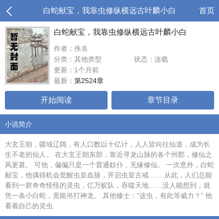
白蛇献宝，我靠虫修纵横远古叶麟小白
首页
白蛇献宝，我靠虫修纵横远古叶麟小白
作者：佚名
分类：其他类型
状态：连载
更新：1个月前
最新：
第2524章
开始阅读
章节目录
小说简介
大玄王朝，疆域辽阔，有人口数以十亿计，人人皆向往仙道，成为长
生不老的仙人。 在大玄王朝东部，靠近寻龙山脉的各个州郡，修仙之
风更甚。 可他，偏偏只是一个普通奴仆，无缘修仙。 一次意外，白蛇
献宝，他偶得机会觉醒虫皇血脉，开启虫皇古戒…… 从此，人们总能
看到一群奇奇怪怪的灵虫，亿万蚁队，吞噬天地……没人能想到，就
凭一条小白蛇，竟能吊打神龙。 其他修士：“这虫，有此等威力？” 他
看着自己的灵虫