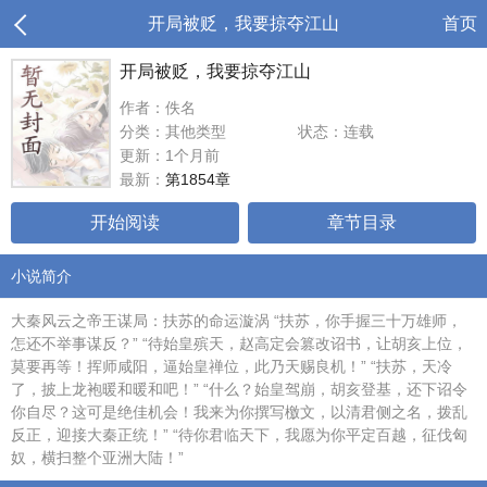
开局被贬，我要掠夺江山
首页
开局被贬，我要掠夺江山
作者：佚名
分类：其他类型
状态：连载
更新：1个月前
最新：
第1854章
开始阅读
章节目录
小说简介
大秦风云之帝王谋局：扶苏的命运漩涡 “扶苏，你手握三十万雄师，
怎还不举事谋反？” “待始皇殡天，赵高定会篡改诏书，让胡亥上位，
莫要再等！挥师咸阳，逼始皇禅位，此乃天赐良机！” “扶苏，天冷
了，披上龙袍暖和暖和吧！” “什么？始皇驾崩，胡亥登基，还下诏令
你自尽？这可是绝佳机会！我来为你撰写檄文，以清君侧之名，拨乱
反正，迎接大秦正统！” “待你君临天下，我愿为你平定百越，征伐匈
奴，横扫整个亚洲大陆！”