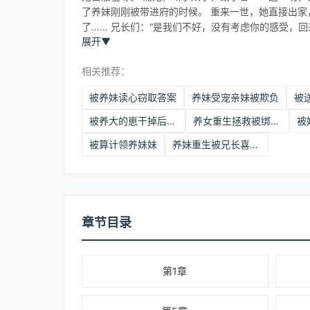
了养妹刚刚被带进府的时候。 重来一世，她直接出家
了…… 兄长们：“是我们不好，没有考虑你的感受，回
展开
▼
相关推荐：
被养妹读心窃取答案
养妹受宠亲妹被欺负
被养大的崽干掉后我重生了
养女重生拯救被绑架的妹妹
被
被算计领养妹妹
养妹重生被兄长喜欢的小说
章节目录
第1章