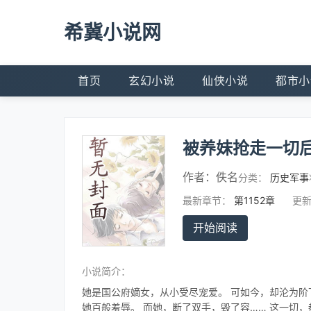
希冀小说网
首页
玄幻小说
仙侠小说
都市小
被养妹抢走一切
作者：
佚名
分类：
历史军事
最新章节：
第1152章
更
开始阅读
小说简介：
她是国公府嫡女，从小受尽宠爱。 可如今，却沦为阶
她百般羞辱。 而她，断了双手，毁了容…… 这一切