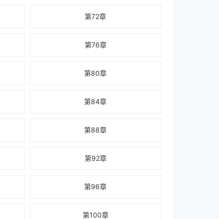
第72章
第76章
第80章
第84章
第88章
第92章
第96章
第100章