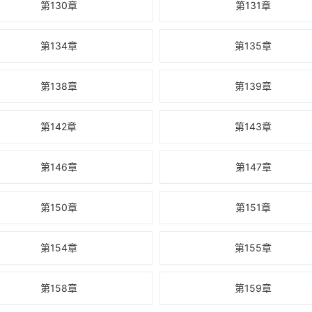
第130章
第131章
第134章
第135章
第138章
第139章
第142章
第143章
第146章
第147章
第150章
第151章
第154章
第155章
第158章
第159章