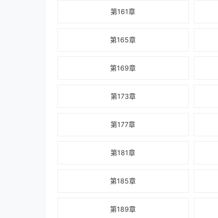
第161章
第165章
第169章
第173章
第177章
第181章
第185章
第189章