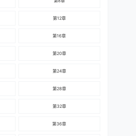
第8章
第12章
第16章
第20章
第24章
第28章
第32章
第36章