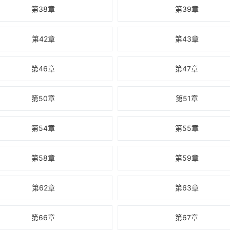
第38章
第39章
第42章
第43章
第46章
第47章
第50章
第51章
第54章
第55章
第58章
第59章
第62章
第63章
第66章
第67章