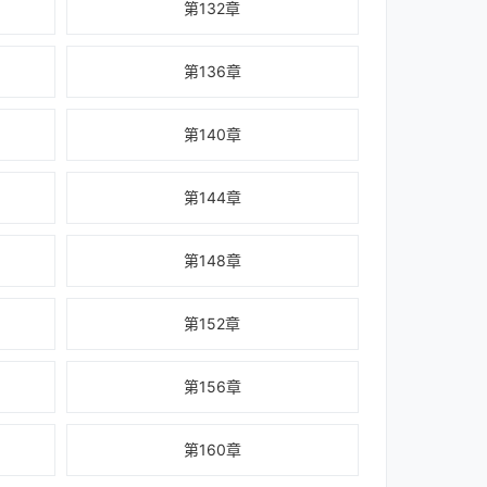
第132章
第136章
第140章
第144章
第148章
第152章
第156章
第160章