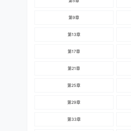
第5章
第9章
第13章
第17章
第21章
第25章
第29章
第33章