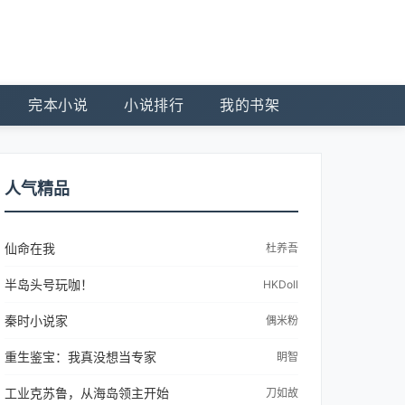
完本小说
小说排行
我的书架
人气精品
仙命在我
杜养吾
半岛头号玩咖！
HKDoll
秦时小说家
偶米粉
重生鉴宝：我真没想当专家
眀智
工业克苏鲁，从海岛领主开始
刀如故