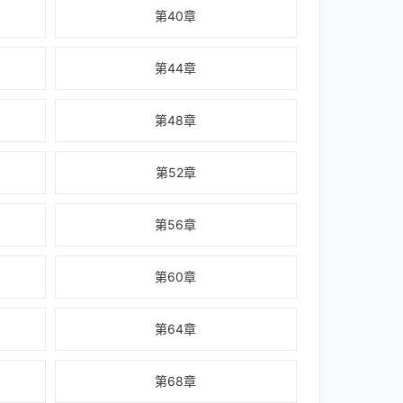
第40章
第44章
第48章
第52章
第56章
第60章
第64章
第68章