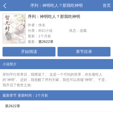
序列：神明吃人？那我吃神明
首页
序列：神明吃人？那我吃神明
作者：佚名
分类：科幻小说
状态：连载
更新：1个月前
最新：
第2622章
开始阅读
章节目录
小说简介
穿到平行世界后，我懵逼了。 这是一个可怕的世界，存在着吃人
的“神明”。 还好，我觉醒了序列天赋，我也可以吞噬“神明”。 于是，
我开启了救世之旅。
最新章节 更新时间：1个月前
第2622章