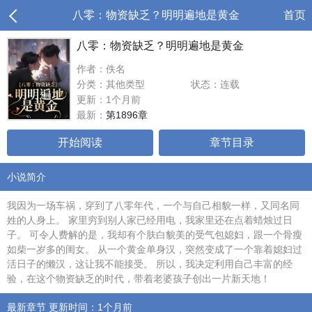
八零：物资缺乏？明明遍地是黄金
首页
八零：物资缺乏？明明遍地是黄金
作者：佚名
分类：其他类型
状态：连载
更新：1个月前
最新：
第1896章
开始阅读
章节目录
小说简介
我因为一场车祸，穿到了八零年代，一个与自己相貌一样，又同名同
姓的人身上。 家里穷到别人家已经用电，我家里还在点着蜡烛过日
子。 可令人费解的是，我却有个肤白貌美的受气包媳妇，跟一个骨瘦
如柴一岁多的闺女。 从一个黄金单身汉，突然变成了一个靠着媳妇过
活日子的懒汉，这让我不能接受。 所以，我决定利用自己丰富的经
验，在这个物资缺乏的时代，带着老婆孩子创出一片新天地！
最新章节 更新时间：1个月前