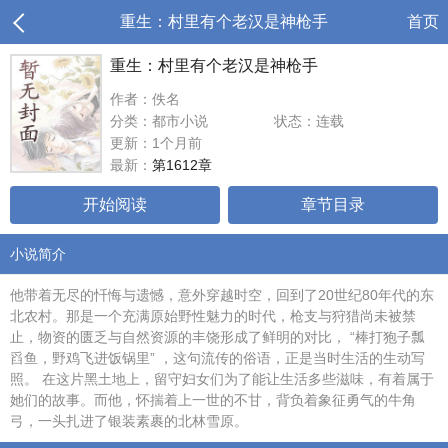
重生：村里有个老汉是神枪手
首页
重生：村里有个老汉是神枪手
作者：佚名
分类：都市小说
状态：连载
更新：1个月前
最新：
第1612章
开始阅读
章节目录
小说简介
他带着无尽的忏悔与遗憾，意外穿越时空，回到了20世纪80年代的东
北农村。那是一个充满原始野性魅力的时代，枪支与狩猎尚未被禁
止，物资的匮乏与自然资源的丰饶形成了鲜明的对比， “棒打狍子瓢
舀鱼，野鸡飞进饭锅里” ，这句流传的俗语，正是当时生活的生动写
照。 在这片黑土地上，留守妇女们为了能让生活多些滋味，有着属于
她们的故事。而他，怀揣着上一世的不甘，背负着象征勇气的牛角
弓，一头扎进了银装素裹的北林雪原。