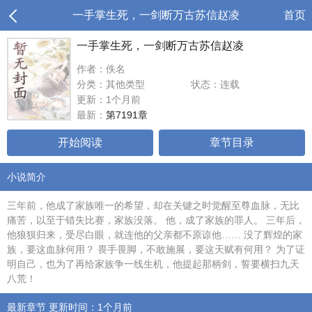
一手掌生死，一剑断万古苏信赵凌
首页
一手掌生死，一剑断万古苏信赵凌
作者：佚名
分类：其他类型
状态：连载
更新：1个月前
最新：
第7191章
开始阅读
章节目录
小说简介
三年前，他成了家族唯一的希望，却在关键之时觉醒至尊血脉，无比
痛苦，以至于错失比赛，家族没落。 他，成了家族的罪人。 三年后，
他狼狈归来，受尽白眼，就连他的父亲都不原谅他…… 没了辉煌的家
族，要这血脉何用？ 畏手畏脚，不敢施展，要这天赋有何用？ 为了证
明自己，也为了再给家族争一线生机，他提起那柄剑，誓要横扫九天
八荒！
最新章节 更新时间：1个月前