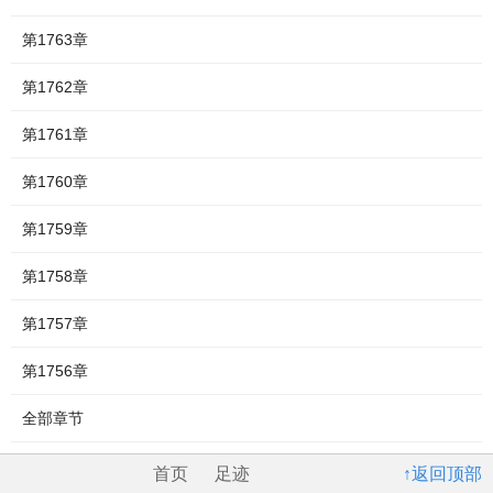
第1763章
第1762章
第1761章
第1760章
第1759章
第1758章
第1757章
第1756章
全部章节
首页
足迹
↑返回顶部