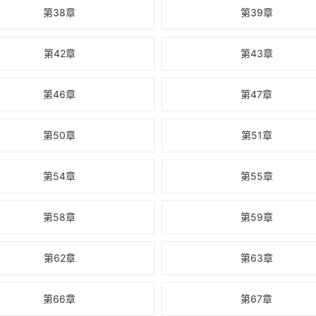
第38章
第39章
第42章
第43章
第46章
第47章
第50章
第51章
第54章
第55章
第58章
第59章
第62章
第63章
第66章
第67章