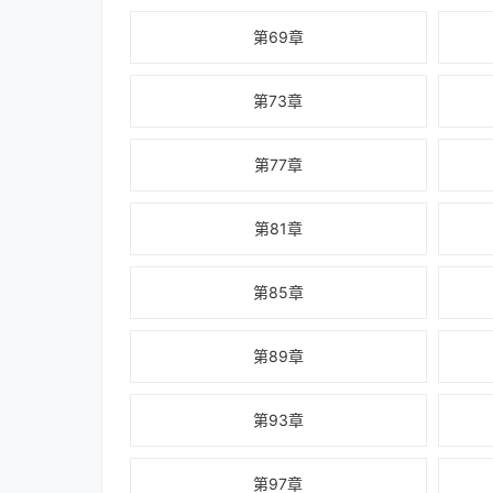
第69章
第73章
第77章
第81章
第85章
第89章
第93章
第97章