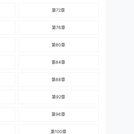
第72章
第76章
第80章
第84章
第88章
第92章
第96章
第100章