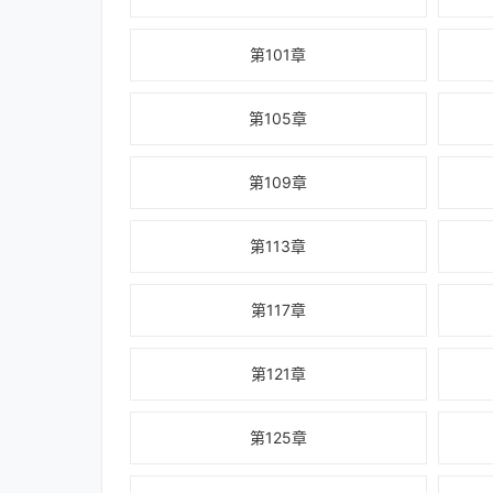
第101章
第105章
第109章
第113章
第117章
第121章
第125章