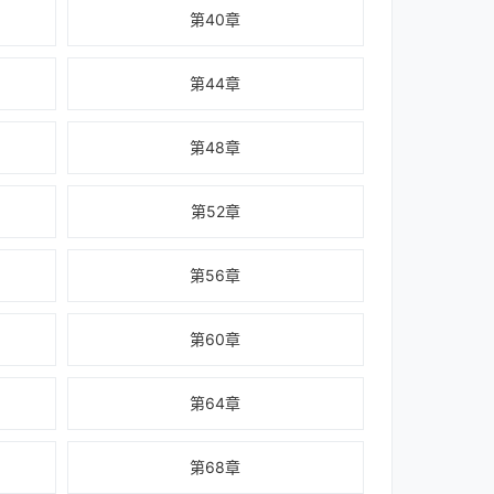
第40章
第44章
第48章
第52章
第56章
第60章
第64章
第68章