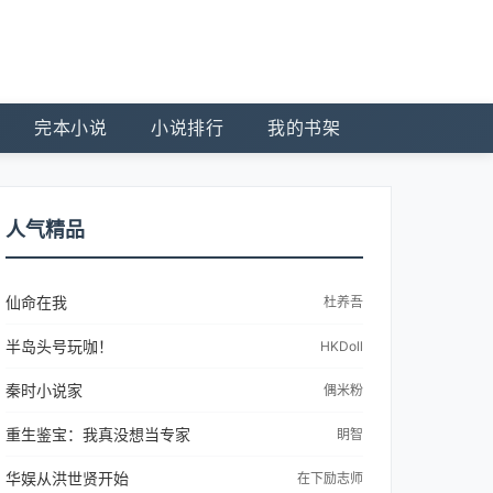
完本小说
小说排行
我的书架
人气精品
仙命在我
杜养吾
半岛头号玩咖！
HKDoll
秦时小说家
偶米粉
重生鉴宝：我真没想当专家
眀智
华娱从洪世贤开始
在下励志师