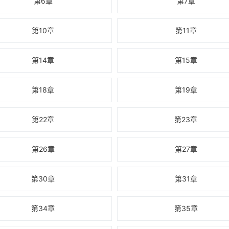
第6章
第7章
第10章
第11章
第14章
第15章
第18章
第19章
第22章
第23章
第26章
第27章
第30章
第31章
第34章
第35章