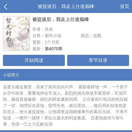
被提拔后，我走上仕途巅峰
首页
被提拔后，我走上仕途巅峰
作者：佚名
分类：都市小说
状态：连载
更新：1个月前
最新：
第4070章
开始阅读
章节目录
小说简介
县委大楼走廊里，传来了刺耳的尖叫声。 紧跟着砰地一声，一个男子
从空中跌落，重重地摔在车顶上。剧烈的撞击致使车窗震碎，车顶凹
陷，脑袋直接爆裂，猩红的鲜血溅射四周。 正在窗前打电话的他目睹
了一切，他愣怔在原地，惊愕失色，难以置信...... 随后局长知道他是
目击人，便火速提拔他，让他调查这期跳楼事件的幕后元凶。 不查不
知道，一查吓一跳呀！牵扯出庞大的利益集团。 且看他如何斗智斗
勇，凭借一己之力瓦解这强