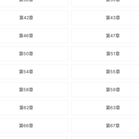
第42章
第43章
第46章
第47章
第50章
第51章
第54章
第55章
第58章
第59章
第62章
第63章
第66章
第67章