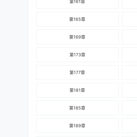
第161章
第165章
第169章
第173章
第177章
第181章
第185章
第189章