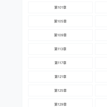
第101章
第105章
第109章
第113章
第117章
第121章
第125章
第129章