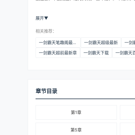
展开
▼
相关推荐：
一剑霸天笔趣阁最新章节免费阅读
一剑霸天超级最新
一剑
一剑霸天超前最新章
一剑霸天下载
一剑霸天
章节目录
第1章
第5章