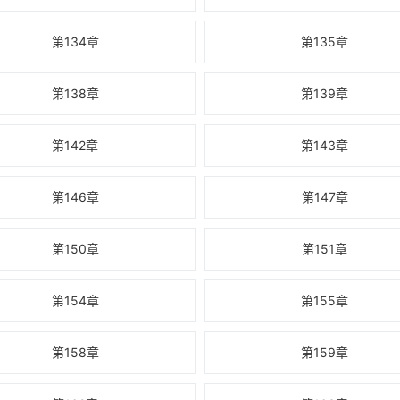
第134章
第135章
第138章
第139章
第142章
第143章
第146章
第147章
第150章
第151章
第154章
第155章
第158章
第159章