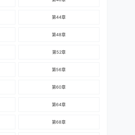
第44章
第48章
第52章
第56章
第60章
第64章
第68章