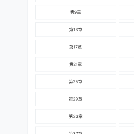
第9章
第13章
第17章
第21章
第25章
第29章
第33章
第37章