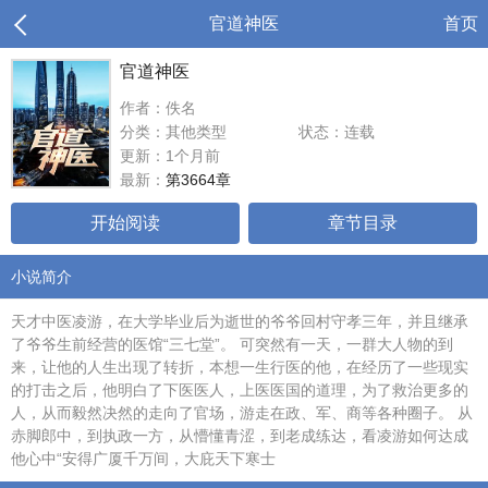
官道神医
首页
官道神医
作者：佚名
分类：其他类型
状态：连载
更新：1个月前
最新：
第3664章
开始阅读
章节目录
小说简介
天才中医凌游，在大学毕业后为逝世的爷爷回村守孝三年，并且继承
了爷爷生前经营的医馆“三七堂”。 可突然有一天，一群大人物的到
来，让他的人生出现了转折，本想一生行医的他，在经历了一些现实
的打击之后，他明白了下医医人，上医医国的道理，为了救治更多的
人，从而毅然决然的走向了官场，游走在政、军、商等各种圈子。 从
赤脚郎中，到执政一方，从懵懂青涩，到老成练达，看凌游如何达成
他心中“安得广厦千万间，大庇天下寒士