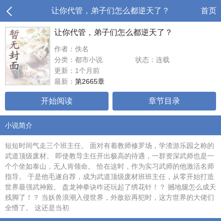
让你代管，弟子们怎么都逆天了？
首页
让你代管，弟子们怎么都逆天了？
作者：佚名
分类：都市小说
状态：连载
更新：1个月前
最新：
第2665章
开始阅读
章节目录
小说简介
短短时间气走三个班主任。 面对有着教师修罗场，学渣游乐园之称的
武道顶级废材。 即使教导主任开出极高的待遇，一群资深武师也是一
个个坐如泰山，无人肯领命。 恰在这时，作为实习武师的他激活名师
指导。 于是他毛遂自荐，成为武道顶级废材班班主任，从零开始打造
世界最强武神殿。 盘龙神拳诀咋还玩起了绣花针！？ 撼地腿怎么成天
残脚了！？ 当妖兽浪潮入侵世界，外敌欲再犯时，这方世界的大佬们
全懵了。 这还是当初