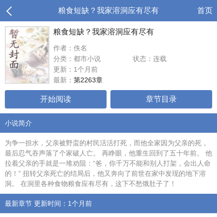
粮食短缺？我家溶洞应有尽有
首页
粮食短缺？我家溶洞应有尽有
作者：佚名
分类：都市小说
状态：连载
更新：1个月前
最新：
第2263章
开始阅读
章节目录
小说简介
为争一担水，父亲被野蛮的村民活活打死，而他全家因为父亲的死，
最后忍气吞声落了个家破人亡。 再睁眼，他重生回到了五十年前。 他
拉着父亲的手就是一堆劝阻：“爸，你千万不能和别人打架，会出人命
的！” 扭转父亲死亡的结局后，他又奔向了前世在家中发现的地下溶
洞。 在洞里各种食物粮食应有尽有，这下不愁饿肚子了！
最新章节 更新时间：1个月前