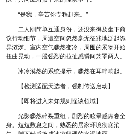
“是我，辛苦你专程赶来。”
二人刚简单互通身份，还没来得及坐下商
议行动细节，周遭空间忽然毫无征兆地泛起诡
异涟漪。室内空气骤然变冷，周围的景物开始
扭曲晃动，一股强烈的拉扯感瞬间笼罩两人。
冰冷漠然的系统提示，骤然在耳畔响起。
【检测适配天选者，强制传送启动】
【即将进入未知规则怪谈领域】
光影骤然碎裂重组，剧烈的眩晕感席卷全
身。短短数息之间，熟悉的居家环境彻底消