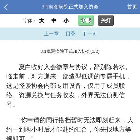
3.1疯溯病院正式加入协会
首页
大
中
小
护眼
关灯
字体：
上一章
目录
下一页
3.1疯溯病院正式加入协会(1/2)
夏白收好入会徽章与协议，辞别陈若水。
临走前，对方递来一部造型低调的专属手机，
这是怪谈协会内部专用设备，仅用于成员联
络、资源兑换与任务收发，外界无法侦测信
号。
“你申请的同行搭档暂时无法即刻赶来，大
约一到两小时后才能赴约汇合，你先找地方等
候即可。”