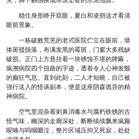
失，脚下触感换成冰凉坚硬的水泥地面。
稳住身形睁开双眼，夏白和凌朔这才看清
眼前景象。
一栋破败荒芜的老式医院伫立在眼前，墙
体斑驳脱落，布满发黑的霉斑，门窗大多残缺
破损。正门上方悬挂着一块锈蚀不堪的牌匾，
疯溯病院四个扭曲的字迹，透着令人心神发颤
的癫狂气息。直到此刻，二人才知晓，自己被
强行送入的怪谈副本，便是这座阴森诡异的精
神病院。
空气里混杂着刺鼻消毒水与腐朽铁锈的古
怪气味，幽深的走廊深处，断断续续飘来疯癫
呢喃与呜咽啜泣，整片区域压抑又死寂，处处