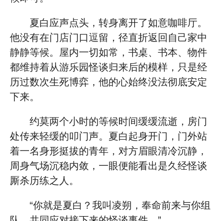
夏白应声点头，转身离开了如意咖啡厅。
他没有在门店门口逗留，径直折返回自己家中
静静等候。屋内一切如常，书桌、书本、物件
都维持着从游乐园怪谈归来后的模样，只是经
历过数次生死博弈，他的心始终没法彻底安定
下来。
约莫两个小时的等候时间缓缓流逝，房门
处传来轻缓的叩门声。夏白起身开门，门外站
着一名身形挺拔的青年，对方眉眼清冷沉静，
周身气场沉稳内敛，一眼便能看出是久经怪谈
厮杀历练之人。
“你就是夏白？我叫凌朔，奉命前来与你组
队，共同应对接下来的怪谈事件。”