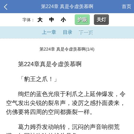
第224章 真是令虚羡慕啊
首页
大
中
小
护眼
关灯
字体：
上一章
目录
下一页
第224章 真是令虚羡慕啊(1/4)
第224章真是令虚羡慕啊
「豹王之爪！」
绚烂的蓝色光痕于利爪之上延伸爆发，令
空气发出尖锐的裂帛声，凌厉之感扑面袭来，
仿佛要将四周的空间都撕裂一样。
葛力姆乔发动响转，沉闷的声音响彻荒