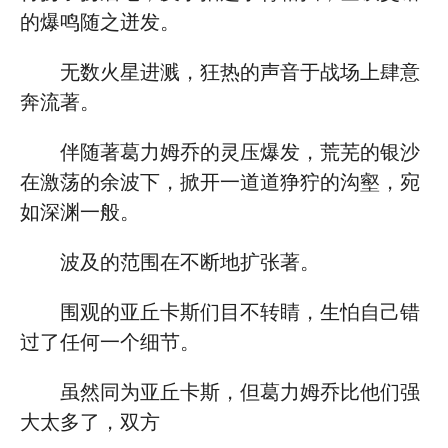
的爆鸣随之迸发。
无数火星进溅，狂热的声音于战场上肆意
奔流著。
伴随著葛力姆乔的灵压爆发，荒芜的银沙
在激荡的余波下，掀开一道道狰狞的沟壑，宛
如深渊一般。
波及的范围在不断地扩张著。
围观的亚丘卡斯们目不转睛，生怕自己错
过了任何一个细节。
虽然同为亚丘卡斯，但葛力姆乔比他们强
大太多了，双方