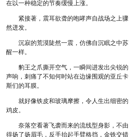
在以一种稳定的节奏缓慢上涨。
紧接著，震耳欲聋的咆哮声自战场之上骤
然迸发。
沉寂的荒漠陡然一震，仿佛自沉眠之中苏
醒一样。
豹王之爪撕开空气，一瞬间进发出尖锐的
声响，刺痛了不知何时站在边缘围观的亚丘卡
斯们的耳膜。
就好像铁皮和玻璃摩擦，令人生出细密的
鸡皮。
奈落空看著飞袭而来的流线型身影，不由
得扬了扬眉毛，反手抬起手臂格挡，金铁交错