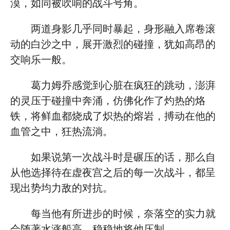
漠，如同被吹响的战斗号角。
两道身影几乎同时暴起，身形融入席卷滚
动的白沙之中，展开激烈的碰撞，犹如高昂的
交响乐一般。
葛力姆乔感觉到心脏在疯狂的跳动，澎湃
的灵压于碰撞中奔涌，仿佛化作了灼热的烙
铁，将鲜血都烧成了炽热的熔岩，搏动在他的
血管之中，狂热流淌。
如果说第一次战斗时是碾压的话，那么自
从他选择待在虚夜宫之后的每一次战斗，都呈
现出势均力敌的对抗。
每当他有所进步的时候，奈落空的实力就
会随著水涨船高，稳稳地将他压制。