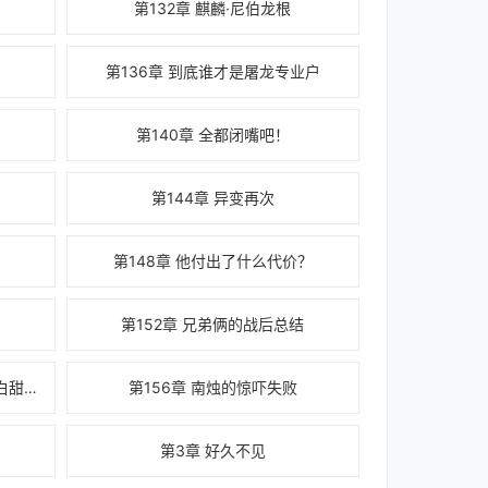
第132章 麒麟·尼伯龙根
第136章 到底谁才是屠龙专业户
第140章 全都闭嘴吧！
第144章 异变再次
第148章 他付出了什么代价？
第152章 兄弟俩的战后总结
第155章 到底是谁在说他哥是傻白甜的
第156章 南烛的惊吓失败
第3章 好久不见