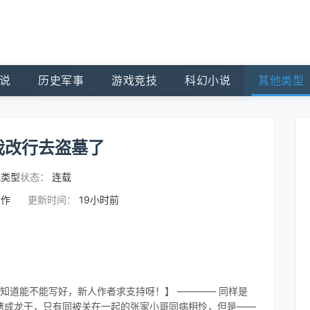
说
历史军事
游戏竞技
科幻小说
其他类型
我改行去盗墓了
他类型
状态：
连载
合作
更新时间：
19小时前
不知道能不能写好，新人作者求支持呀！】 ———— 同样是
烤成龙干，只有同被关在一起的张家小哥同病相怜，但是——