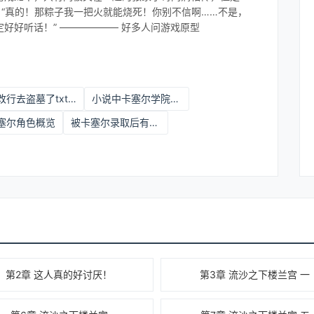
，“真的！那粽子我一把火就能烧死！你别不信啊……不是，
好好听话！” —————— 好多人问游戏原型
我改行去盗墓了txt百度网盘
小说中卡塞尔学院在哪里
塞尔角色概览
被卡塞尔录取后有什么变化
第2章 这人真的好讨厌！
第3章 流沙之下楼兰宫 一