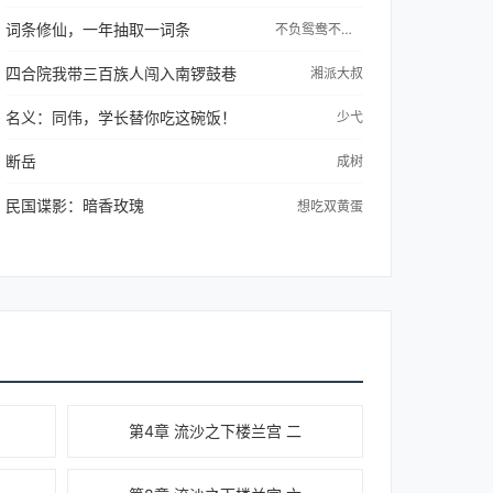
词条修仙，一年抽取一词条
不负鸳鸯不负仙
四合院我带三百族人闯入南锣鼓巷
湘派大叔
名义：同伟，学长替你吃这碗饭！
少弋
断岳
成树
民国谍影：暗香玫瑰
想吃双黄蛋
第4章 流沙之下楼兰宫 二