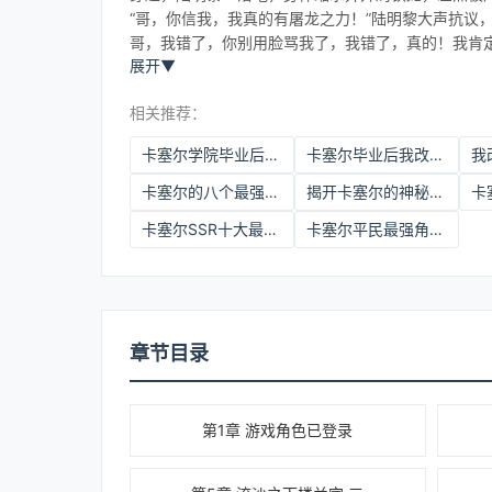
“哥，你信我，我真的有屠龙之力！”陆明黎大声抗议
哥，我错了，你别用脸骂我了，我错了，真的！我肯定
展开
▼
相关推荐：
卡塞尔学院毕业后能干嘛
卡塞尔毕业后我改行去盗墓了全文txt
卡塞尔的八个最强角色
揭开卡塞尔的神秘面纱
卡
卡塞尔SSR十大最强角色
卡塞尔平民最强角色实战搭配
章节目录
第1章 游戏角色已登录