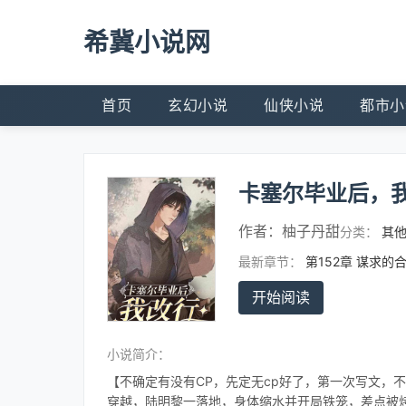
希冀小说网
首页
玄幻小说
仙侠小说
都市小
卡塞尔毕业后，
作者：
柚子丹甜
分类：
其
最新章节：
第152章 谋求的
开始阅读
小说简介：
【不确定有没有CP，先定无cp好了，第一次写文，
穿越，陆明黎一落地，身体缩水并开局铁笼，差点被