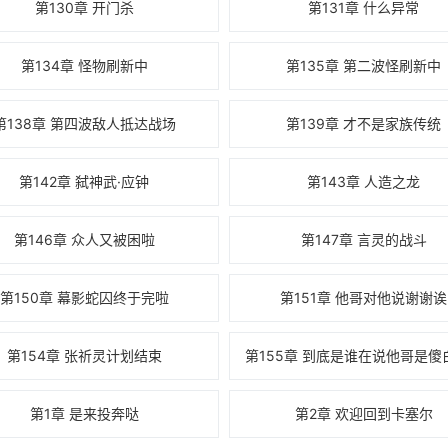
第130章 开门杀
第131章 什么异常
第134章 怪物刷新中
第135章 第二波怪刷新中
第138章 第四波敌人抵达战场
第139章 才不是家族传统
第142章 弑神武·应钟
第143章 人造之龙
第146章 众人又被困啦
第147章 言灵的战斗
第150章 幕影蛇囚终于完啦
第151章 他哥对他说谢谢诶
第154章 张祈灵计划结束
第1章 是来投奔哒
第2章 欢迎回到卡塞尔