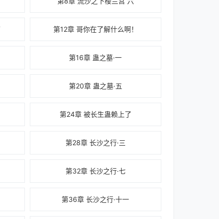
第8章 流沙之下楼兰宫 六
了
第12章 哥你在了解什么啊！
第16章 蛊之墓·一
第20章 蛊之墓·五
第24章 被长生蛊赖上了
第28章 长沙之行·三
第32章 长沙之行·七
）
第36章 长沙之行·十一