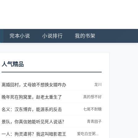
完本小说
小说排行
我的书架
人气精品
离婚回村，丈母娘不想换女婿咋办
龙川
晚年死在狗窝里，赵老太重生了
真的想不好
名义：汉东博弈，能源系的反击
七尾不耐糖
景队，你真信她能听见死人说话？
青青园子
一人：拘灵遣将？我这叫暗影君王
爱吃白豆粥的血尸大帝