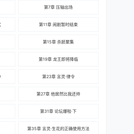
第7章 压轴出场
式
第11章 闹剧暂时结束
第15章 杀胚聚集
第19章 龙王即将降临
中
第23章 言灵·律令
第27章 他居然比我还帅
第31章 论坛爆啦·下
第35章 言灵·生花的正确使用方法