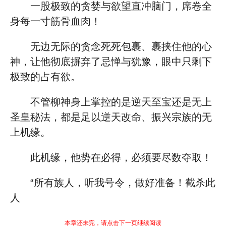
一股极致的贪婪与欲望直冲脑门，席卷全
身每一寸筋骨血肉！
无边无际的贪念死死包裹、裹挟住他的心
神，让他彻底摒弃了忌惮与犹豫，眼中只剩下
极致的占有欲。
不管柳神身上掌控的是逆天至宝还是无上
圣皇秘法，都是足以逆天改命、振兴宗族的无
上机缘。
此机缘，他势在必得，必须要尽数夺取！
“所有族人，听我号令，做好准备！截杀此
人
本章还未完，请点击下一页继续阅读