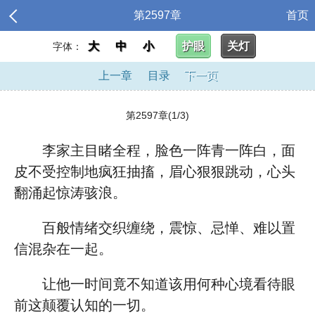
第2597章
首页
大
中
小
护眼
关灯
字体：
上一章
目录
下一页
第2597章(1/3)
李家主目睹全程，脸色一阵青一阵白，面
皮不受控制地疯狂抽搐，眉心狠狠跳动，心头
翻涌起惊涛骇浪。
百般情绪交织缠绕，震惊、忌惮、难以置
信混杂在一起。
让他一时间竟不知道该用何种心境看待眼
前这颠覆认知的一切。