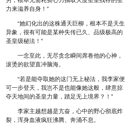
穷，根本无需耗费心力抽取灭度圣皇残存的圣
力来滋养自身！”
“她幻化出的这株通天巨柳，根本不是天生
异象，很有可能是某种失传已久、品级极高的
圣皇级秘法！”
一念至此，无尽贪念瞬间席卷他的心神，
滚烫的欲望直冲脑海。
“若是能夺取她的这门无上秘法，我李家便
可一步登天，我岂不是也能像她这般，肆意掠
夺天地间的圣皇力量，踏足无上境界？！”
李家主越想越是亢奋，心中的野心彻底炸
裂，浑身血液疯狂沸腾、奔涌不息。