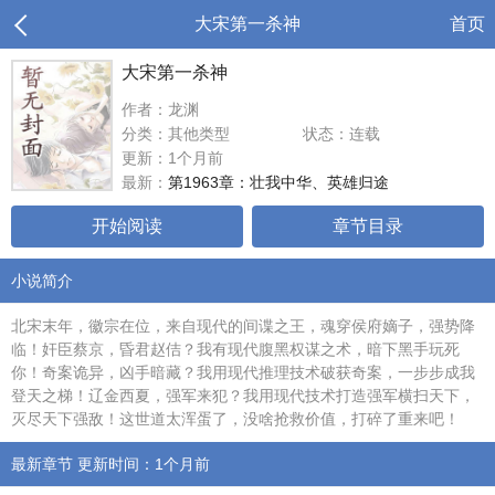
大宋第一杀神
首页
大宋第一杀神
作者：龙渊
分类：其他类型
状态：连载
更新：1个月前
最新：
第1963章：壮我中华、英雄归途
开始阅读
章节目录
小说简介
北宋末年，徽宗在位，来自现代的间谍之王，魂穿侯府嫡子，强势降
临！奸臣蔡京，昏君赵佶？我有现代腹黑权谋之术，暗下黑手玩死
你！奇案诡异，凶手暗藏？我用现代推理技术破获奇案，一步步成我
登天之梯！辽金西夏，强军来犯？我用现代技术打造强军横扫天下，
灭尽天下强敌！这世道太浑蛋了，没啥抢救价值，打碎了重来吧！
最新章节 更新时间：1个月前