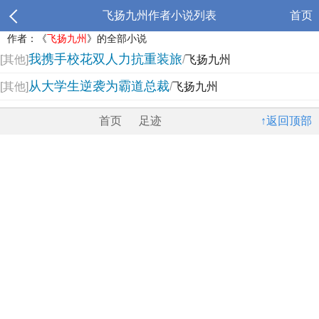
飞扬九州作者小说列表
首页
作者：《
飞扬九州
》的全部小说
我携手校花双人力抗重装旅
[其他]
/
飞扬九州
从大学生逆袭为霸道总裁
[其他]
/
飞扬九州
首页
足迹
↑返回顶部