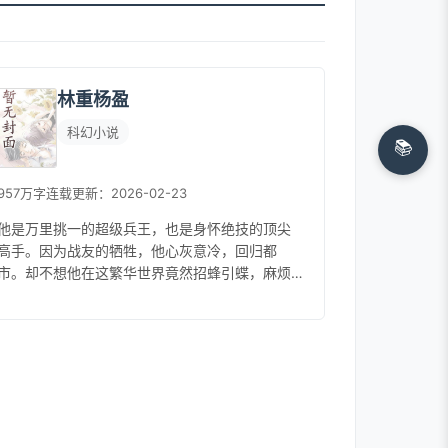
林重杨盈
科幻小说
📚
957万字
连载
更新：2026-02-23
他是万里挑一的超级兵王，也是身怀绝技的顶尖
高手。因为战友的牺牲，他心灰意冷，回归都
市。却不想他在这繁华世界竟然招蜂引蝶，麻烦
不断，在困惑和迷茫中，他似乎也瞥见了希
望……...