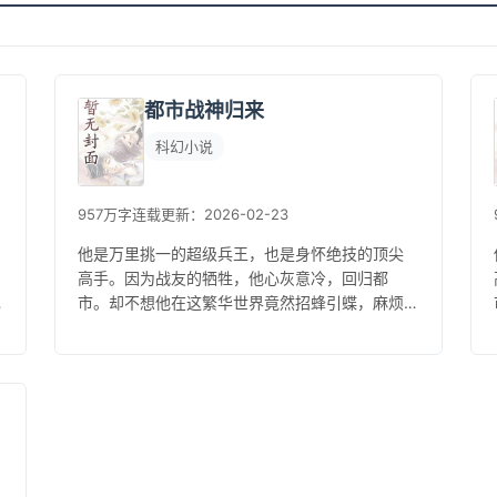
都市战神归来
科幻小说
957万字
连载
更新：2026-02-23
他是万里挑一的超级兵王，也是身怀绝技的顶尖
高手。因为战友的牺牲，他心灰意冷，回归都
市。却不想他在这繁华世界竟然招蜂引蝶，麻烦
不断，在困惑和迷茫中，他似乎也瞥见了希
望……...