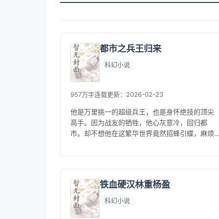
都市之兵王归来
科幻小说
957万字
连载
更新：2026-02-23
他是万里挑一的超级兵王，也是身怀绝技的顶尖
高手。因为战友的牺牲，他心灰意冷，回归都
市。却不想他在这繁华世界竟然招蜂引蝶，麻烦
不断，在困惑和迷茫中，他似乎也瞥见了希
望……...
铁血硬汉林重杨盈
科幻小说