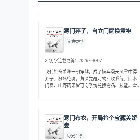
寒门弃子，自立门庭换黄袍
其他类型
32万字
连载
更新：2026-08-07
现代社畜萧渊一朝穿越，成了被弃漫天风雪中得
弃子。濒死绝境，萧渊觉醒万物回收系统。旧木
门窗、山野药果皆可向系统兑换物品、技能。雪
寒风冷，破庙难安，薄情萧家早已策马远去，视
他如草芥。萧渊不愿再任人践踏，决...
寒门布衣，开局捡个宝藏美娇
妻
历史军事