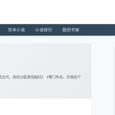
完本小说
小说排行
我的书架
荒古代，官府分配漂亮媳妇》《寒门布衣，开局捡个