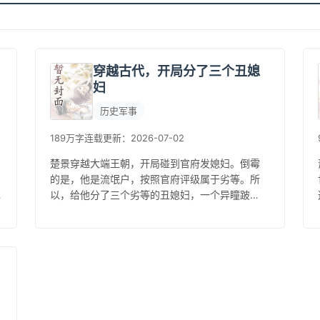
穿越古代，开局分了三个丑媳
妇
历史军事
189万字
连载
更新：2026-07-02
楚景穿越大端王朝，开局碰到官府发媳妇。倒霉
的是，他是流氓户，按照官府评级属于劣等。所
以，给他分了三个劣等的丑媳妇，一个异瞳跛
脚，一个骨瘦如材，风一吹就倒，一个浑身红
诊，眼看就要没气了。他只叹老天玩他，...