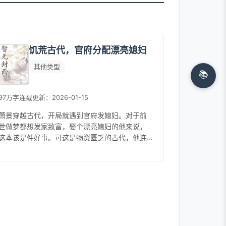
饥荒古代，官府分配漂亮媳妇
其他类型
📚
97万字
连载
更新：2026-01-15
萧景穿越古代，开局就遇到官府发媳妇。对于前
世做梦都想发家致富，娶个漂亮媳妇的他来说，
这本该是件好事。可这是物资匮乏的古代，他连
自己都养不活，又拿什么来养媳妇。所幸，他的
金手指及时到来，只要宠妻就能变强...