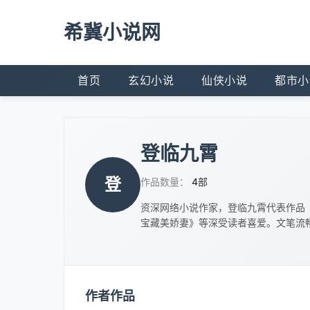
希冀小说网
首页
玄幻小说
仙侠小说
都市小
登临九霄
登
作品数量：
4部
资深网络小说作家，登临九霄代表作品
宝藏美娇妻》等深受读者喜爱。文笔流
作者作品