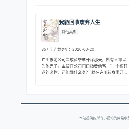
我能回收废弃人生
其他类型
35万字
连载
更新：2026-06-20
许川被前公司当成替罪羊开除那天，所有人都以
为他完了。主管在公司门口指着他骂：“一个被辞
退的废物，还能翻什么身？”就在许川转身离开
时，他眼前浮现出一行字。【检测到废弃机会：
城南烂尾商铺】【当前估值：23...
本站提供的所有小说均为网络收