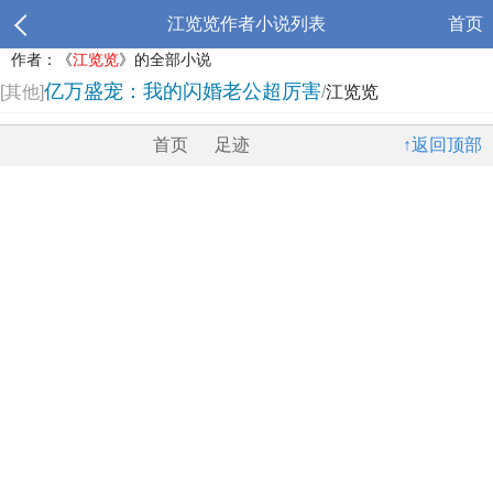
江览览作者小说列表
首页
作者：《
江览览
》的全部小说
亿万盛宠：我的闪婚老公超厉害
[其他]
/
江览览
首页
足迹
↑返回顶部