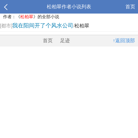
松柏翠作者小说列表
首页
作者：《
松柏翠
》的全部小说
我在阳间开了个风水公司
[都市]
/
松柏翠
首页
足迹
↑返回顶部