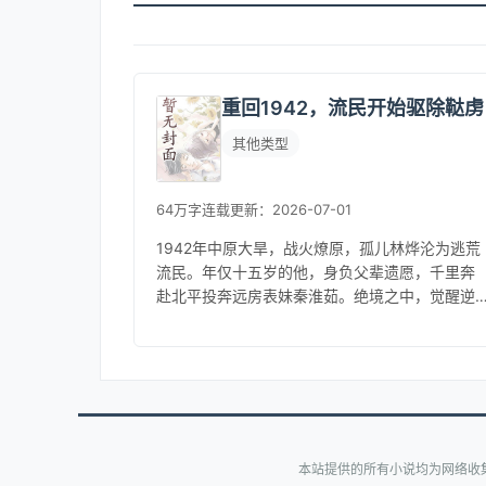
重回1942，流民开始驱除鞑虏
其他类型
64万字
连载
更新：2026-07-01
1942年中原大旱，战火燎原，孤儿林烨沦为逃荒
流民。年仅十五岁的他，身负父辈遗愿，千里奔
赴北平投奔远房表妹秦淮茹。绝境之中，觉醒逆
天灵泉空间，全属性暴涨五倍！乱世无太平，豺
狼挡前路。一路北上，饿殍遍野...
本站提供的所有小说均为网络收