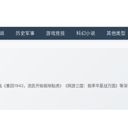
说
历史军事
游戏竞技
科幻小说
其他类型
品《重回1942，流民开始驱除鞑虏》《网游三国：我率华夏战万国》等