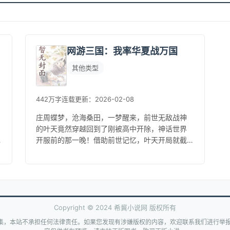
网游三国：我率华夏战万国
其他类型
442万字
连载
更新：2026-02-08
庄周蝶梦，沧海桑田，一梦醒来，前世无敌战神
的叶天竟然穿越回到了刚被高中开除，神话世界
开服前的那一晚！借助前世记忆，叶天开局就截
胡超神建村令，在三国建立无敌领地，全收集历
史名将、最强兵种、三国美女、奇宝...
Copyright © 2024 希冀小说网 版权所有
集，本站不承担任何法律责任。如果您发现有涉嫌版权的内容，欢迎联系我们进行举报